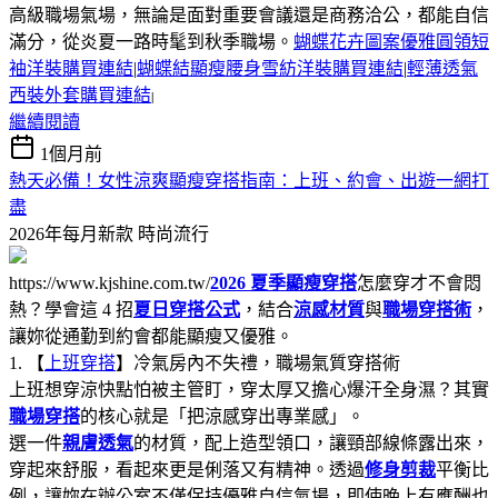
高級職場氣場，無論是面對重要會議還是商務洽公，都能自信
滿分，從炎夏一路時髦到秋季職場。
蝴蝶花卉圖案優雅圓領短
袖洋裝購買連結
|
蝴蝶結顯瘦腰身雪紡洋裝購買連結
|
輕薄透氣
西裝外套購買連結
|
繼續閱讀
1個月前
熱天必備！女性涼爽顯瘦穿搭指南：上班、約會、出遊一網打
盡
2026年每月新款
時尚流行
https://www.kjshine.com.tw/
2026 夏季顯瘦穿搭
怎麼穿才不會悶
熱？學會這 4 招
夏日穿搭公式
，結合
涼感材質
與
職場穿搭術
，
讓妳從通勤到約會都能顯瘦又優雅。
1. 【
上班穿搭
】冷氣房內不失禮，職場氣質穿搭術
上班想穿涼快點怕被主管盯，穿太厚又擔心爆汗全身濕？其實
職場穿搭
的核心就是「把涼感穿出專業感」。
選一件
親膚透氣
的材質，配上造型領口，讓頸部線條露出來，
穿起來舒服，看起來更是俐落又有精神。透過
修身剪裁
平衡比
例，讓妳在辦公室不僅保持優雅自信氣場，即使晚上有應酬也