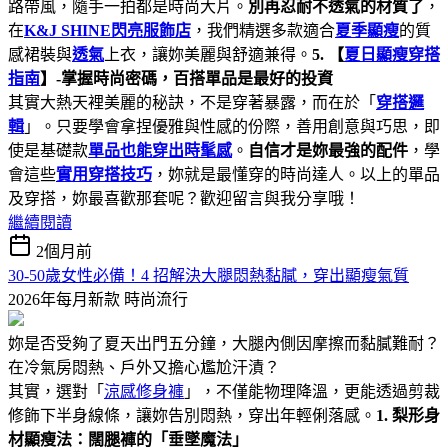
路帶風，隨手一拍都是時尚大片。
別再忍耐不透氣的材質了
，
在
K&J SHINE閃亮服飾店
，我們精選多款適合
夏季顯瘦
的質
感裙裝與
透氣
上衣，讓妳美麗與舒適兼得。
5. 【
夏日顯瘦穿搭
指南
】-掌握時尚密碼，百搭單品是最好的投資
其實大熱天裡美麗的秘訣，不是穿著暴露，而在於「
穿搭邏
輯
」。只要學會拿捏優雅與性感的份際，善用創意與巧思，即
使是基礎款
單品也能穿出時髦感
。
自信才是妳最強的配件
，學
會這些
實用穿搭技巧
，妳就是最懂穿的時尚達人。以上的單品
及穿搭，妳最喜歡那套呢？歡迎留言與我分享哦！
繼續閱讀
2個月前
30-50歲女性必備！4 招解決大腿悶熱黏膩，穿出顯瘦氣質
2026年每月新款
時尚流行
妳是否受夠了夏天出門五分鐘，大腿內側因摩擦而黏膩難耐？
在冷氣房悶熱、戶外又擔心尷尬汗漬？
其實，選對「
涼感修身褲
」，不僅能物理降溫，更能透過剪裁
修飾下半身線條，讓妳告別悶熱，穿出年輕俐落感。
1. 梨形身
材顯瘦法：闊腿褲的「垂墜魔法」