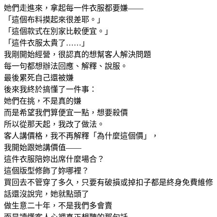
她們走進來，拿起每一件衣服都要嫌——
「這個布料摸起來很差耶。」
「這個款式在別家比較便宜。」
「這件衣服太貴了……」
我剛開始經營，很認真的想幫客人解決問題
每一句都想辦法回應、解釋、說服。
最後累死自己還被嫌
後來我終於搞懂了一件事：
她們在挑，不是真的嫌
而是希望我們算便宜一點，想要殺價
所以從那天起，我改了做法。
客人講價格，我不再解釋「為什麼這個價」，
我開始跟她講價值——
這件衣服陪妳出席什麼場合？
這個版型修飾了妳哪裡？
買回去不管穿了多久，只要有破損或掉扣子都是終身免費維修
話還沒說完，她就點頭了
做生意二十年，不是我們多會賣