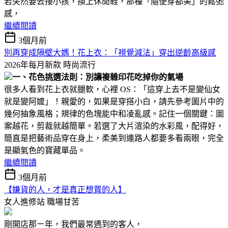
若突然要去接小孩，換上休閒鞋，那種「隨便穿都美」的鬆弛
感，
繼續閱讀
3個月前
別再穿成隔壁大媽！花上衣：「視覺減法」穿出逆齡高級感
2026年每月新款
時尚流行
一、花色挑選法則：別讓複雜印花吃掉你的氣場
很多人看到花上衣就腿軟，心裡 OS：「這穿上去不是變仙女
就是變阿嬤」！親愛的，如果是穿搭小白，請先參考圖片中的
幾何抽象風格；規律的色塊能中和凌亂感。記住一個關鍵：圖
案越花，剪裁就越簡單。若選了大片渲染的水彩風，配得好，
簡直是把藝術品穿在身上，柔美到連路人都要多看兩眼，完全
是顯氣色的寶藏單品。
繼續閱讀
3個月前
【嫌貨的人，才是真正想買的人】
女人進修站
職場甘苦
剛開店那ㄧ年，我們最常遇到的客人，