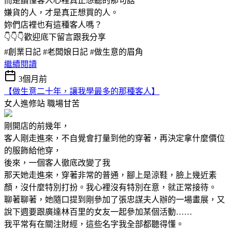
而是讀懂客人心裡真正想聽的那句話
嫌貨的人，才是真正想買的人。
妳們店裡也有這種客人嗎？
👇👇👇歡迎底下留言跟我分享
#創業日記 #老闆娘日記 #做生意的眉角
繼續閱讀
3個月前
【做生意二十年，讓我學最多的那種客人】
女人進修站
職場甘苦
剛開店的前幾年，
客人剛走進來，不自覺會打量到他的穿著，再決定拿什麼價位
的服飾給他穿，
後來，一個客人徹底改變了我
那天她走進來，穿著非常的普通，腳上是涼鞋，臉上幾近素
顏，沒什麼特別打扮。我心裡沒有特別在意，就正常接待。
聊著聊著，她隨口提到剛參加了張忠謀夫人辦的一場畫展，又
說下週要跟廣達林百里的女友一起參加某個活動……
我平常有在關注財經，這些名字我全部都聽得懂。