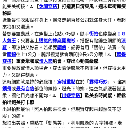
能完美銜接。
2. 【
休閒穿搭
】打造夏日清爽風，週末逛街顯瘦
秘訣
逛街最怕衣服黏在身上，還沒走到百貨公司就滿身大汗，看起
來狼狽又邋遢。
若想要靈動感，在穿搭上花點小巧思，隨手
街拍
也能變身
ＩＧ
人氣王
；只要套上
透氣的棉麻開襟衫
，搭配有點鏤空細節的
涼
鞋
，即涼快又好看。若想要
顯瘦
，記得善用「腰帶」法寶，每
當
腰線
往上1公分，腿部視覺就會瞬間拉長5公分哦！
3. 【
聚餐
穿搭
】重要聚餐或
情人節
約會，穿出心動高級感
重要餐敘或情人節場合，穿太隨便感覺不夠重視，但穿得太用
力，又顯得刻意。
這時細節就是妳的必殺技！
穿搭重點
在於「
露得巧妙
」。強調
鎖骨
或
最有自信
部位的線條，燈光下的妳，連空氣都跟著變溫
柔，讓他目光離不開妳。
4. 【
出遊穿搭
】歐美系時尚感，輕鬆
拍出絕美打卡照
出遊拍照最怕「照片拍起來很美，但現實穿起來超熱又不舒
服」的痛。
想拍出美照，重點在「動態美」。利用飄逸的 A 字裙襬，走