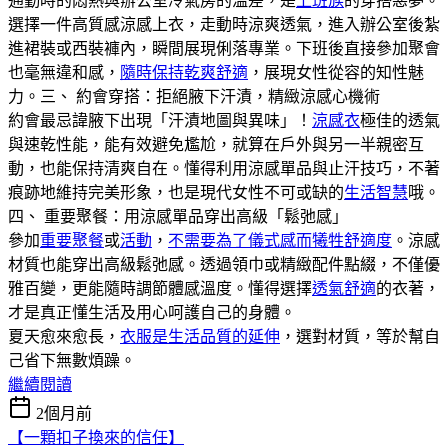
通勤時的悶熱與辦公室冷氣房的溫差，是
上班族
的穿搭惡夢。
選擇一件高質感涼感上衣，走動時涼爽透氣，進入辦公室後紮
進裙裝或西裝褲內，瞬間展現俐落專業。下班後直接參加聚會
也毫無違和感，
隨時保持乾爽舒適
，展現女性從容的知性魅
力。三、 約會穿搭：拒絕腋下汗漬，精緻涼感心機術
約會最忌諱腋下出現「汗漬地圖與異味」！
涼感衣
極佳的透氣
與速乾性能，能有效避免尷尬，就算在戶外與另一半親密互
動，也能保持清爽自在。懂得利用涼感單品與止汗技巧，不著
痕跡地維持完美形象，也是現代女性不可或缺的
生活智慧
哦。
四、 重要聚餐：用涼感單品穿出高級「鬆弛感」
參加
重要聚餐
或
活動
，
不需要為了儀式感而犧牲舒適度
。涼感
材質也能穿出高級鬆弛感。透過領巾或精緻配件點綴，不僅優
雅百變，更能隨時調節體感溫度。懂得選擇
透氣舒適
的衣著，
才是真正懂生活及用心呵護自己的身體。
夏天愈來愈長，
衣服是生活品質的延伸
，選對材質，等於幫自
己省下無數煩躁。
繼續閱讀
2個月前
【一顆扣子換來的信任】