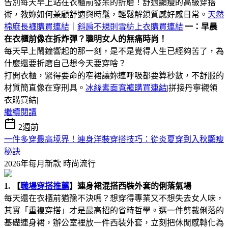
告別每天早上站在衣櫃前發呆的折磨！舒適顯瘦的高級穿搭
術，教妳如何兼顧舒適與時髦，輕鬆解鎖質感好感日常。
天然
棉麻長褲購買連結
｜
斜肩不規則雪紡上衣購買連結
|
一：早晨
在衣櫃前像在拆炸彈？聰明女人的無痛時尚！
每天早上鬧鐘響起的那一刻，是不是覺得人生已經夠苦了，為
什麼還要折磨自己想今天要穿啥？
打開衣櫃，緊得要命的窄裙讓妳連呼吸都要算秒數，不舒服的
材質簡直像在穿刑具。
冰絲素面寬褲購買連結
|拼接丹寧襯領
衣購買結|
繼續閱讀
2週前
一件多穿最高境界！連身洋裝穿搭技巧：從炎夏穿到入秋顯瘦
秘訣
2026年每月新款
時尚流行
1. 【
職場穿搭推薦
】連身裙混搭西裝外套的俐落氣場
每天還在衣櫃前猶豫不決嗎？想穿得專業又不想失去女人味，
其實「重複穿搭」才是最高招的省時哲學。選一件剪裁俐落的
基礎連身裙，辦公室裡放一件西裝外套，立刻把休閒感轉化為