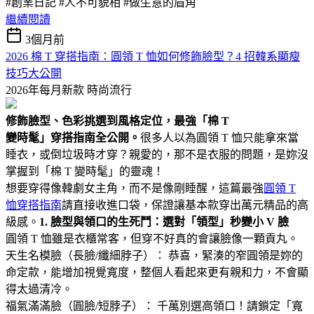
#創業日記 #人不可貌相 #做生意的眉角
繼續閱讀
3個月前
2026 棉 T 穿搭指南：圓領 T 恤如何修飾臉型？4 招韓系顯瘦
技巧大公開
2026年每月新款
時尚流行
修飾臉型、色彩挑選到風格定位，最強「棉 T
變時髦」穿搭指南全公開。
很多人以為圓領 T 恤只能拿來當
睡衣，或倒垃圾時才穿？親愛的，那不是衣服的問題，是妳沒
掌握到「棉 T 變時髦」的靈魂！
想要穿得像韓劇女主角，而不是像剛睡醒，這篇最強
圓領 T
恤穿搭指南
請直接收進口袋，保證讓基本款穿出萬元精品的高
級感。
1. 臉型與領口的生死鬥：選對「領型」秒變小 V 臉
圓領 T 恤雖是衣櫃常客，但穿不好真的會讓臉像一顆貢丸。
天生名模臉（長臉/纖細脖子）： 恭喜，緊湊的窄圓領是妳的
命定款，能增加視覺寬度，整個人看起來更有親和力，不會顯
得太過清冷。
福氣滿滿臉（圓臉/短脖子）： 千萬別選高領口！請鎖定「寬