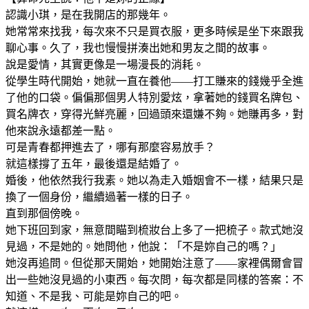
認識小琪，是在我開店的那幾年。
她常常來找我，每次來不只是買衣服，更多時候是坐下來跟我
聊心事。久了，我也慢慢拼湊出她和男友之間的故事。
說是愛情，其實更像是一場漫長的消耗。
從學生時代開始，她就一直在養他——打工賺來的錢幾乎全進
了他的口袋。偏偏那個男人特別愛炫，拿著她的錢買名牌包、
買名牌衣，穿得光鮮亮麗，回過頭來還嫌不夠。她賺再多，對
他來說永遠都差一點。
可是青春都押進去了，哪有那麼容易放手？
就這樣撐了五年，最後還是結婚了。
婚後，他依然我行我素。她以為走入婚姻會不一樣，結果只是
換了一個身份，繼續過著一樣的日子。
直到那個傍晚。
她下班回到家，無意間瞄到梳妝台上多了一把梳子。款式她沒
見過，不是她的。她問他，他說：「不是妳自己的嗎？」
她沒再追問。但從那天開始，她開始注意了——家裡偶爾會冒
出一些她沒見過的小東西。每次問，每次都是同樣的答案：不
知道、不是我、可能是妳自己的吧。