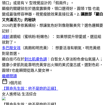
領口」或是有 V 型視覺設計的「假兩件」。
顯瘦的關鍵就在於適度露鎖骨，領口選得好，圓領 T恤 也能
變成最強修容神器，視覺瘦臉效果直接拉滿。
2. 讓臉部「顯白
又充滿活力」的秘訣
2026的夏季依舊繽紛，想讓氣色好到像剛醫美完？選色邏輯要
記好：
減齡
濾鏡組（蜜桃粉/粉嫩色）： 如果想提升戀愛感，選這組
就對了。
多巴胺女孩
（高飽和明亮黃）： 想要活潑有朝氣，明亮黃絕
對是首選。
顯白技巧在於
對比肌膚色調
：白皙女人穿淡粉色會仙氣逼人；
健康小麥肌則能靠明亮黃穿出火辣的美式復古感。選對色彩，
圓領T也能瞬間從路人變女神。
繼續閱讀
3個月前
【算命先生說：他不是妳的正緣】
女人進修站
生活綜合
【算命先生說：他不是妳的正緣】