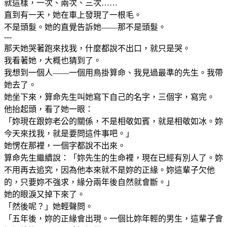
就這樣，一次、兩次、三次……
直到有一天，她在車上發現了一根毛。
不是頭髮。她的直覺告訴她——那不是頭髮。
---
那天她哭著跑來找我，什麼都說不出口，就只是哭。
我看著她，大概也猜到了。
我想到一個人——一個用鳥掛算命、我見過最準的先生。我帶
她去了。
她坐下來，算命先生叫她寫下自己的名字，三個字，寫完。
他抬起頭，看了她一眼：
「妳現在跟妳老公的關係，不是相敬如賓，就是相敬如冰。妳
今天來找我，就是要問這件事吧。」
她愣在那裡，一個字都說不出來。
算命先生繼續說：「妳先生的生命裡，現在已經有別人了。妳
不用再去追究，因為他本來就不是妳的正緣。妳這輩子欠他
的，只要妳不強求，緣分兩年後自然就會斷。」
她的眼淚又掉下來了。
「然後呢？」她輕聲問。
「五年後，妳的正緣會出現。一個比妳年輕的男生，這輩子會