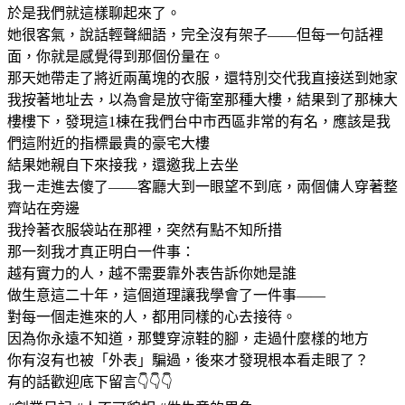
於是我們就這樣聊起來了。
她很客氣，說話輕聲細語，完全沒有架子——但每一句話裡
面，你就是感覺得到那個份量在。
那天她帶走了將近兩萬塊的衣服，還特別交代我直接送到她家
我按著地址去，以為會是放守衛室那種大樓，結果到了那棟大
樓樓下，發現這1棟在我們台中市西區非常的有名，應該是我
們這附近的指標最貴的豪宅大樓
結果她親自下來接我，還邀我上去坐
我ㄧ走進去傻了——客廳大到一眼望不到底，兩個傭人穿著整
齊站在旁邊
我拎著衣服袋站在那裡，突然有點不知所措
那一刻我才真正明白一件事：
越有實力的人，越不需要靠外表告訴你她是誰
做生意這二十年，這個道理讓我學會了一件事——
對每一個走進來的人，都用同樣的心去接待。
因為你永遠不知道，那雙穿涼鞋的腳，走過什麼樣的地方
你有沒有也被「外表」騙過，後來才發現根本看走眼了？
有的話歡迎底下留言👇👇👇