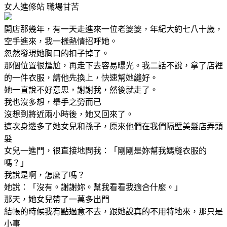
女人進修站
職場甘苦
開店那幾年，有一天走進來一位老婆婆，年紀大約七八十歲，
空手進來，我一樣熱情招呼她。
忽然發現她胸口的扣子掉了。
那個位置很尷尬，再走下去容易曝光。我二話不說，拿了店裡
的一件衣服，請他先換上，快速幫她縫好。
她一直說不好意思，謝謝我，然後就走了。
我也沒多想，舉手之勞而已
沒想到將近兩小時後，她又回來了。
這次身邊多了她女兒和孫子，原來他們在我們隔壁美髮店弄頭
髮
女兒一進門，很直接地問我：「剛剛是妳幫我媽縫衣服的
嗎？」
我說是啊，怎麼了嗎？
她說：「沒有。謝謝妳。幫我看看我適合什麼。」
那天，她女兒帶了一萬多出門
結帳的時候我有點過意不去，跟她說真的不用特地來，那只是
小事