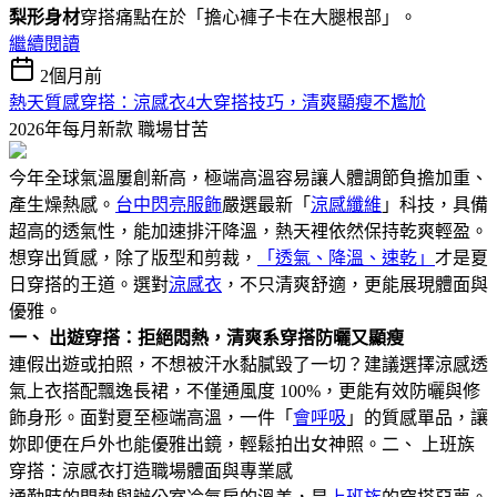
梨形身材
穿搭痛點在於「擔心褲子卡在大腿根部」。
繼續閱讀
2個月前
熱天質感穿搭：涼感衣4大穿搭技巧，清爽顯瘦不尷尬
2026年每月新款
職場甘苦
今年全球氣溫屢創新高，極端高溫容易讓人體調節負擔加重、
產生燥熱感。
台中閃亮服飾
嚴選最新「
涼感纖維
」科技，具備
超高的透氣性，能加速排汗降溫，熱天裡依然保持乾爽輕盈。
想穿出質感，除了版型和剪裁，
「透氣、降溫、速乾」
才是夏
日穿搭的王道。選對
涼感衣
，不只清爽舒適，更能展現體面與
優雅。
一、 出遊穿搭：拒絕悶熱，清爽系穿搭防曬又顯瘦
連假出遊或拍照，不想被汗水黏膩毀了一切？建議選擇涼感透
氣上衣搭配飄逸長裙，不僅通風度 100%，更能有效防曬與修
飾身形。面對夏至極端高溫，一件「
會呼吸
」的質感單品，讓
妳即便在戶外也能優雅出鏡，輕鬆拍出女神照。二、 上班族
穿搭：涼感衣打造職場體面與專業感