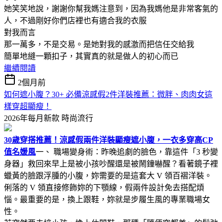
她笑笑地說，謝謝你幫我媽注意到，因為我媽他是非常客氣的
人，不過剛好你們店裡也有適合我的衣服
對我而言
那一萬多，不是交易。是她對我的感激而把信任交給我
簡單地縫一顆扣子，其實真的就是做人的初心而已
繼續閱讀
2個月前
如何遮小腹？30+ 必備涼感假2件洋裝推薦：微胖、肉肉女這
樣穿超顯瘦！
2026年每月新款
時尚流行
30歲穿搭推薦！涼感假兩件洋裝顯瘦遮小腹，一衣多穿高CP
值名媛風
一、 職場變身術：昨晚追劇的臉色，靠這件「3 秒變
身器」救回來早上是被小孩吵醒還是被鬧鐘嚇醒？看著鏡子裡
蠟黃的臉跟浮腫的小腹，妳需要的是這套大 V 領百褶洋裝。
俐落的 V 領直接修飾妳的下顎線，假兩件設計免去搭配煩
惱。最重要的是，換上跟鞋，妳就是步履生風的專業職場女
性。